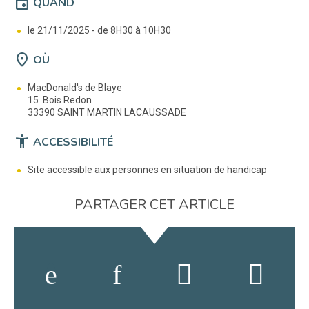
event
QUAND
le 21/11/2025 -
de 8H30 à 10H30
location_on
OÙ
MacDonald's de Blaye
15 Bois Redon
33390 SAINT MARTIN LACAUSSADE
accessibility_new
ACCESSIBILITÉ
Site accessible aux personnes en situation de handicap
PARTAGER CET ARTICLE