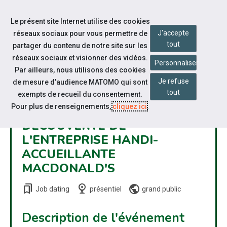
Accéder à notre page Facebook
Accéder à notre page Youtube
Accéder à notre page Linkedin
Aller à la navigation
Le présent site Internet utilise des cookies
Aller au contenu
J'accepte
réseaux sociaux pour vous permettre de
tout
partager du contenu de notre site sur les
réseaux sociaux et visionner des vidéos.
Personnaliser
Par ailleurs, nous utilisons des cookies
Je refuse
de mesure d’audience MATOMO qui sont
tout
exempts de recueil du consentement.
Pour plus de renseignements,
cliquez ici
.
DÉCOUVERTE DE
L'ENTREPRISE HANDI-
ACCUEILLANTE
MACDONALD'S
bookmarks
nest_cam_indoor
public
Job dating
présentiel
grand public
Description de l'événement